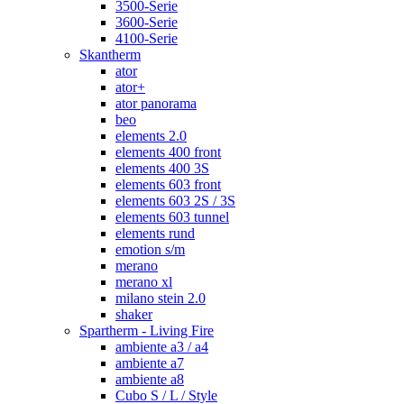
3500-Serie
3600-Serie
4100-Serie
Skantherm
ator
ator+
ator panorama
beo
elements 2.0
elements 400 front
elements 400 3S
elements 603 front
elements 603 2S / 3S
elements 603 tunnel
elements rund
emotion s/m
merano
merano xl
milano stein 2.0
shaker
Spartherm - Living Fire
ambiente a3 / a4
ambiente a7
ambiente a8
Cubo S / L / Style