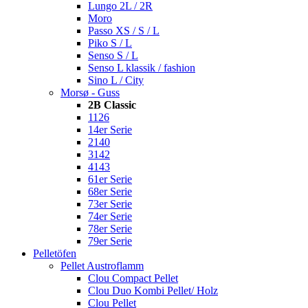
Lungo 2L / 2R
Moro
Passo XS / S / L
Piko S / L
Senso S / L
Senso L klassik / fashion
Sino L / City
Morsø - Guss
2B Classic
1126
14er Serie
2140
3142
4143
61er Serie
68er Serie
73er Serie
74er Serie
78er Serie
79er Serie
Pelletöfen
Pellet Austroflamm
Clou Compact Pellet
Clou Duo Kombi Pellet/ Holz
Clou Pellet