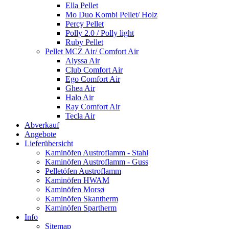
Ella Pellet
Mo Duo Kombi Pellet/ Holz
Percy Pellet
Polly 2.0 / Polly light
Ruby Pellet
Pellet MCZ Air/ Comfort Air
Alyssa Air
Club Comfort Air
Ego Comfort Air
Ghea Air
Halo Air
Ray Comfort Air
Tecla Air
Abverkauf
Angebote
Lieferübersicht
Kaminöfen Austroflamm - Stahl
Kaminöfen Austroflamm - Guss
Pelletöfen Austroflamm
Kaminöfen HWAM
Kaminöfen Morsø
Kaminöfen Skantherm
Kaminöfen Spartherm
Info
Sitemap