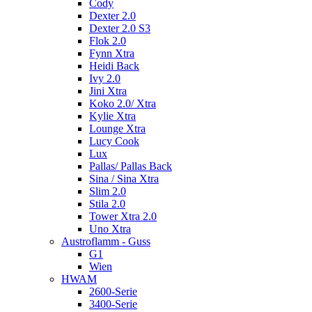
Cody
Dexter 2.0
Dexter 2.0 S3
Flok 2.0
Fynn Xtra
Heidi Back
Ivy 2.0
Jini Xtra
Koko 2.0/ Xtra
Kylie Xtra
Lounge Xtra
Lucy Cook
Lux
Pallas/ Pallas Back
Sina / Sina Xtra
Slim 2.0
Stila 2.0
Tower Xtra 2.0
Uno Xtra
Austroflamm - Guss
G1
Wien
HWAM
2600-Serie
3400-Serie