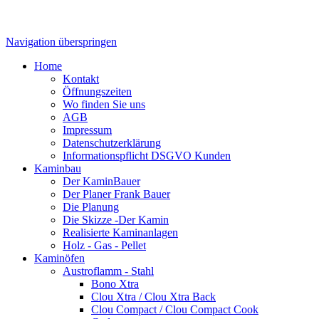
Navigation überspringen
Home
Kontakt
Öffnungszeiten
Wo finden Sie uns
AGB
Impressum
Datenschutzerklärung
Informationspflicht DSGVO Kunden
Kaminbau
Der KaminBauer
Der Planer Frank Bauer
Die Planung
Die Skizze -Der Kamin
Realisierte Kaminanlagen
Holz - Gas - Pellet
Kaminöfen
Austroflamm - Stahl
Bono Xtra
Clou Xtra / Clou Xtra Back
Clou Compact / Clou Compact Cook