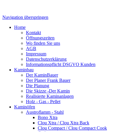
Navigation überspringen
Home
Kontakt
Öffnungszeiten
Wo finden Sie uns
AGB
Impressum
Datenschutzerklärung
Informationspflicht DSGVO Kunden
Kaminbau
Der KaminBauer
Der Planer Frank Bauer
Die Planung
Die Skizze -Der Kamin
Realisierte Kaminanlagen
Holz - Gas - Pellet
Kaminöfen
Austroflamm - Stahl
Bono Xtra
Clou Xtra / Clou Xtra Back
Clou Compact / Clou Compact Cook