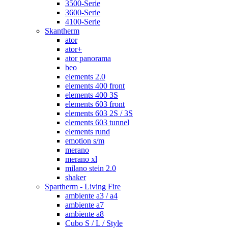
3500-Serie
3600-Serie
4100-Serie
Skantherm
ator
ator+
ator panorama
beo
elements 2.0
elements 400 front
elements 400 3S
elements 603 front
elements 603 2S / 3S
elements 603 tunnel
elements rund
emotion s/m
merano
merano xl
milano stein 2.0
shaker
Spartherm - Living Fire
ambiente a3 / a4
ambiente a7
ambiente a8
Cubo S / L / Style