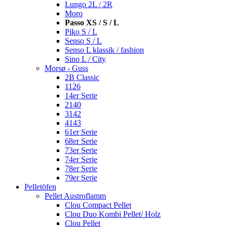
Lungo 2L / 2R
Moro
Passo XS / S / L
Piko S / L
Senso S / L
Senso L klassik / fashion
Sino L / City
Morsø - Guss
2B Classic
1126
14er Serie
2140
3142
4143
61er Serie
68er Serie
73er Serie
74er Serie
78er Serie
79er Serie
Pelletöfen
Pellet Austroflamm
Clou Compact Pellet
Clou Duo Kombi Pellet/ Holz
Clou Pellet