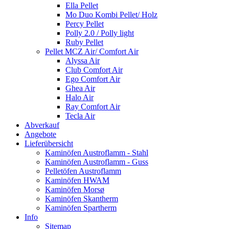
Ella Pellet
Mo Duo Kombi Pellet/ Holz
Percy Pellet
Polly 2.0 / Polly light
Ruby Pellet
Pellet MCZ Air/ Comfort Air
Alyssa Air
Club Comfort Air
Ego Comfort Air
Ghea Air
Halo Air
Ray Comfort Air
Tecla Air
Abverkauf
Angebote
Lieferübersicht
Kaminöfen Austroflamm - Stahl
Kaminöfen Austroflamm - Guss
Pelletöfen Austroflamm
Kaminöfen HWAM
Kaminöfen Morsø
Kaminöfen Skantherm
Kaminöfen Spartherm
Info
Sitemap