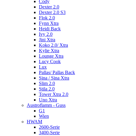
Cody
Dexter 2.0
Dexter 2.0 S3
Flok 2.0
Fynn Xtra
Heidi Back
Ivy 2.0
Jini Xtra
Koko 2.0/ Xtra
Kylie Xtra
Lounge Xtra
Lucy Cook
Lux
Pallas/ Pallas Back
Sina / Sina Xtra
Slim 2.0
Stila 2.0
Tower Xtra 2.0
Uno Xtra
Austroflamm - Guss
G1
Wien
HWAM
2600-Serie
3400-Serie