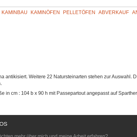
KAMINBAU
KAMINÖFEN
PELLETÖFEN
ABVERKAUF
A
a antikisiert. Weitere 22 Natursteinarten stehen zur Auswahl. 
.
 in cm : 104 b x 90 h mit Passepartout angepasst auf Spartherm 
FOS
chten mehr über mich und meine Arbeit erfahren?