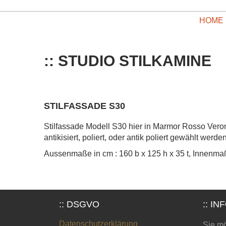
HOME
:: STUDIO STILKAMINE
STILFASSADE S30
Stilfassade Modell S30 hier in Marmor Rosso Veron
antikisiert, poliert, oder antik poliert gewählt werden
Aussenmaße in cm : 160 b x 125 h x 35 t, Innenmaße
:: DSGVO
:: IN
Datenschutzerklärung
Sie mö