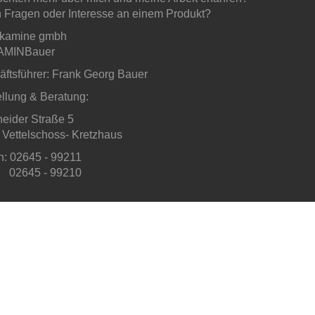
 Fragen oder Interesse an einem Produkt?
 kamine gmbh
AMINBauer
ftsführer: Frank Georg Bauer
llung & Beratung:
eider Straße 5
Vettelschoss- Kretzhaus
n: 02645 - 99211
02645 - 99210