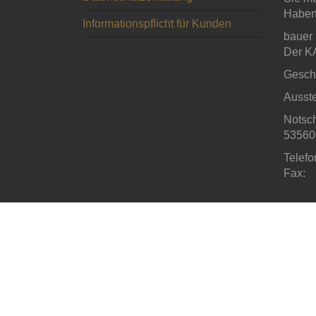
Haben
Informationspflicht für Kunden
bauer
Der K
Geschä
Ausste
Notsch
53560 
Telefo
Fax: 